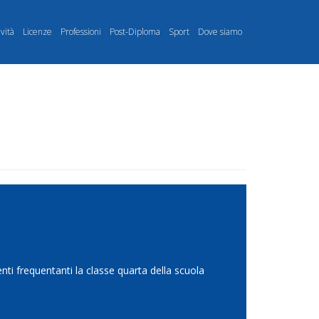
ività
Licenze
Professioni
Post-Diploma
Sport
Dove siamo
ti frequentanti la classe quarta della scuola