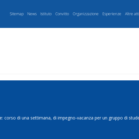
Sitemap
News
Istituto
Convitto
Organizzazione
Esperienze
Altre att
te: corso di una settimana, di impegno-vacanza per un gruppo di studen