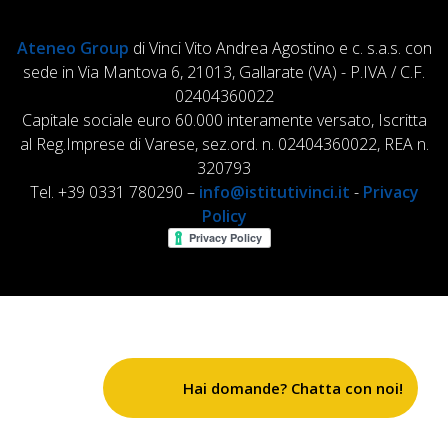
Ateneo Group
di Vinci Vito Andrea Agostino e c. s.a.s. con
sede in Via Mantova 6, 21013, Gallarate (VA) - P.IVA / C.F.
02404360022
Capitale sociale euro 60.000 interamente versato, Iscritta
al Reg.Imprese di Varese, sez.ord. n. 02404360022, REA n.
320793
Tel. +39 0331 780290 –
info@istitutivinci.it
-
Privacy
Policy
Hai domande? Chatta con noi!