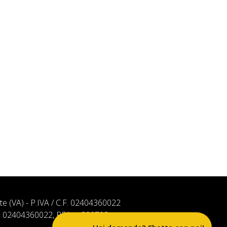
ate (VA) - P.IVA / C.F. 02404360022
. n. 02404360022, REA n. 320793