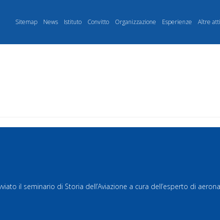
Sitemap
News
Istituto
Convitto
Organizzazione
Esperienze
Altre att
iato il seminario di Storia dell’Aviazione a cura dell’esperto di aero