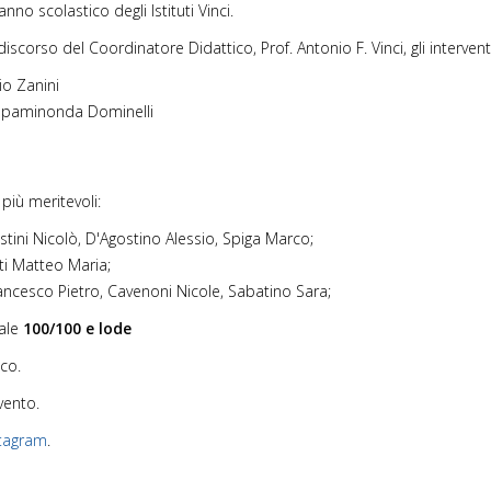
nno scolastico degli Istituti Vinci.
scorso del Coordinatore Didattico, Prof. Antonio F. Vinci, gli interventi
io Zanini
Epaminonda Dominelli
 più meritevoli:
stini Nicolò, D'Agostino Alessio, Spiga Marco;
ti Matteo Maria;
ancesco Pietro, Cavenoni Nicole, Sabatino Sara;
nale
100/100 e lode
co.
vento.
stagram
.