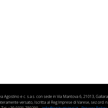
ea Agostino e c. s.a.s. con sede in Via Mantova 6, 21013, Gallar
nteramente versato, Iscritta al Reg.Imprese di Varese, sez.ord