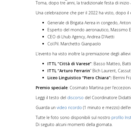
Torna, dopo tre anni, la tradizionale festa di inizio a
Una celebrazione che per il 2022 ha visto, dopo il di
Generale di Brigata Aerea in congedo, Anton
Esperto del mondo aeronautico, Massimo 
CEO di Lhub Agency, Andrea D’Aietti
Col.Pil. Marchetto Gianpaolo
L’evento ha visto inoltre la premiazione degli allievi
ITTL “Città di Varese”
: Basso Matteo, Batti
ITTL “Arturo Ferrarin
” Bich Laurent, Cassut
Liceo Linguistico “Piero Chiara”:
Berrini Fr
Premio speciale
: Cosimato Martina per l’eccezio
Leggi il testo del
discorso
del Coordinatore Didatti
Guarda un
video ricordo
(1 minuto e mezzo) dell’e
Tutte le foto sono disponibili sul nostro
profilo In
Di seguito alcuni momenti della giornata.