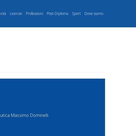
ività
Licenze
Professioni
Post-Diploma
Sport
Dove siamo
nautica Massimo Dominelli.