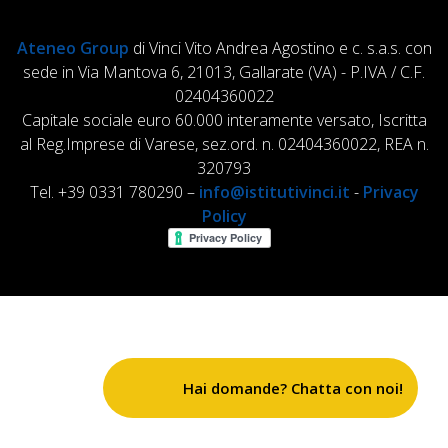
Ateneo Group
di Vinci Vito Andrea Agostino e c. s.a.s. con
sede in Via Mantova 6, 21013, Gallarate (VA) - P.IVA / C.F.
02404360022
Capitale sociale euro 60.000 interamente versato, Iscritta
al Reg.Imprese di Varese, sez.ord. n. 02404360022, REA n.
320793
Tel. +39 0331 780290 –
info@istitutivinci.it
-
Privacy
Policy
Hai domande? Chatta con noi!