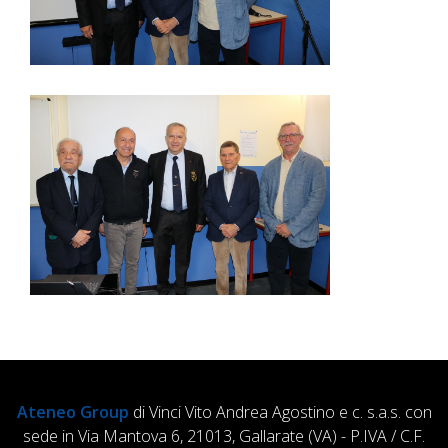
Ateneo Group
di Vinci Vito Andrea Agostino e c. s.a.s. con
sede in Via Mantova 6, 21013, Gallarate (VA) - P.IVA / C.F.