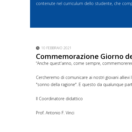
contenute nel curriculum dello studente, che compren
10 FEBBRAIO 2021
Commemorazione Giorno del 
“Anche quest'anno, come sempre, commemoreremo in cl
Cercheremo di comunicare ai nostri giovani allievi
"sonno della ragione". E questo da qualunque par
Il Coordinatore didattico
Prof. Antonio F. Vinci