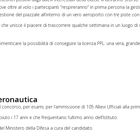
ove oltre al volo i partecipanti “respireranno” in prima persona la ges
tione del piazzale all’interno di un vero aeroporto con tre piste con aerei
che unisce il piacere di trascorrere qualche settimana in un luogo di 
menticare la possibilità di conseguire la licenza PPL: una vera, grand
eronautica
 concorso, per esami, per l’ammissione di 105 Allievi Ufficiali alla pri
uto i 17 anni e che frequentano l’ultimo anno dell’Istituto.
del Ministero della Difesa a cura del candidato.