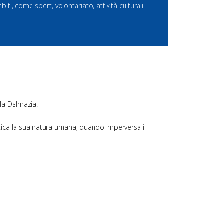
ti, come sport, volontariato, attività culturali.
lla Dalmazia.
ntica la sua natura umana, quando imperversa il