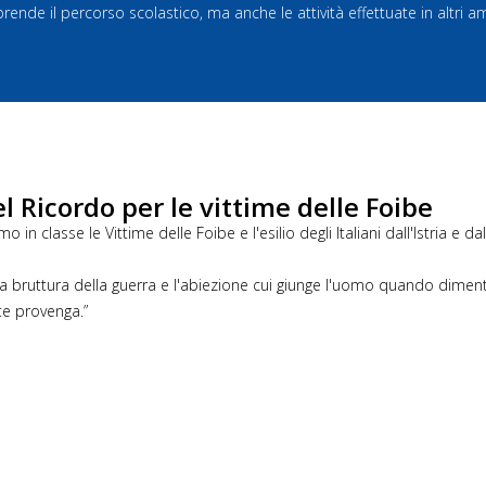
de il percorso scolastico, ma anche le attività effettuate in altri ambi
Ricordo per le vittime delle Foibe
asse le Vittime delle Foibe e l'esilio degli Italiani dall'Istria e da
 la bruttura della guerra e l'abiezione cui giunge l'uomo quando dime
te provenga.”