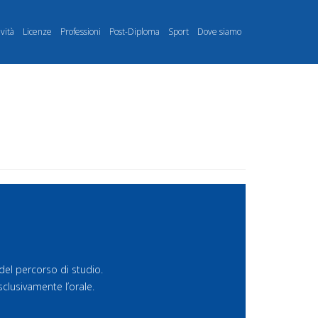
ività
Licenze
Professioni
Post-Diploma
Sport
Dove siamo
 del percorso di studio.
clusivamente l’orale.