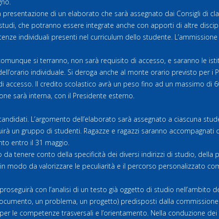
gno.
a presentazione di un elaborato che sarà assegnato dai Consigli di cla
di studi, che potranno essere integrate anche con apporti di altre discipl
ze individuali presenti nel curriculum dello studente. L’ammissione a
 comunque si terranno, non sarà requisito di accesso, e saranno le istit
 dell’orario individuale. Si deroga anche al monte orario previsto per i
 accesso. Il credito scolastico avrà un peso fino ad un massimo di 60 p
one sarà interna, con il Presidente esterno.
i candidati. L’argomento dell’elaborato sarà assegnato a ciascuna stu
guirà un gruppo di studenti. Ragazze e ragazzi saranno accompagnati d
nto entro il 31 maggio.
a tenere conto della specificità dei diversi indirizzi di studio, della pr
 in modo da valorizzare le peculiarità e il percorso personalizzato co
roseguirà con l’analisi di un testo già oggetto di studio nell’ambito de
 documento, un problema, un progetto) predisposti dalla commissione. A
per le competenze trasversali e l’orientamento. Nella conduzione dei c