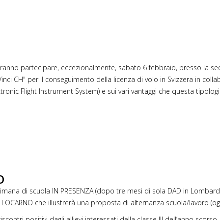
i potranno partecipare, eccezionalmente, sabato 6 febbraio, presso la s
uti Vinci CH" per il conseguimento della licenza di volo in Svizzera in co
ctronic Flight Instrument System) e sui vari vantaggi che questa tipolo
O
ttimana di scuola IN PRESENZA (dopo tre mesi di sola DAD in Lombardi
O LOCARNO che illustrerà una proposta di alternanza scuola/lavoro (og
contri positivi dagli allievi interessati della classe III dell’anno scor