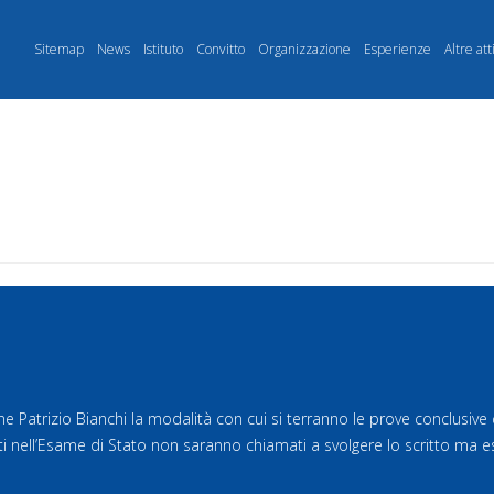
Sitemap
News
Istituto
Convitto
Organizzazione
Esperienze
Altre att
ione Patrizio Bianchi la modalità con cui si terranno le prove conclusive
i nell’Esame di Stato non saranno chiamati a svolgere lo scritto ma es