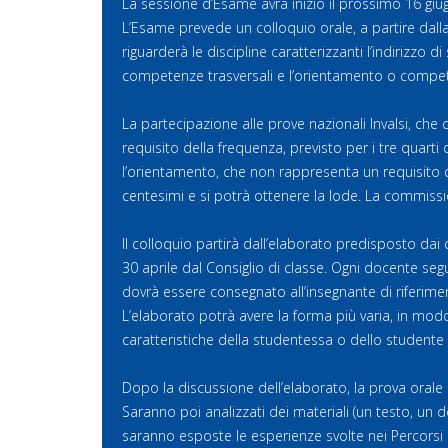
La sessione d’Esame avrà inizio il prossimo 16 giu
L’Esame prevede un colloquio orale, a partire dall
riguarderà le discipline caratterizzanti l’indirizzo 
competenze trasversali e l’orientamento o competen
La partecipazione alle prove nazionali Invalsi, che
requisito della frequenza, previsto per i tre quarti
l’orientamento, che non rappresenta un requisito di
centesimi e si potrà ottenere la lode. La commissi
Il colloquio partirà dall’elaborato predisposto da
30 aprile dal Consiglio di classe. Ogni docente se
dovrà essere consegnato all’insegnante di riferime
L’elaborato potrà avere la forma più varia, in modo d
caratteristiche della studentessa o dello studente
Dopo la discussione dell’elaborato, la prova orale p
Saranno poi analizzati dei materiali (un testo, un
saranno esposte le esperienze svolte nei Percorsi 