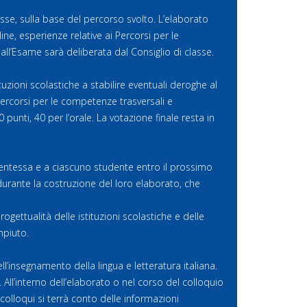
sse, sulla base del percorso svolto. L’elaborato
ine, esperienze relative ai Percorsi per le
ll’Esame sarà deliberata dal Consiglio di classe.
uzioni scolastiche a stabilire eventuali deroghe al
 Percorsi per le competenze trasversali e
unti, 40 per l’orale. La votazione finale resta in
dentessa e a ciascuno studente entro il prossimo
urante la costruzione del loro elaborato, che
ogettualità delle istituzioni scolastiche e delle
mpiuto.
ll’insegnamento della lingua e letteratura italiana.
ll’interno dell’elaborato o nel corso del colloquio
olloqui si terrà conto delle informazioni