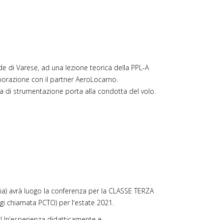
ede di Varese, ad una lezione teorica della PPL-A
llaborazione con il partner AeroLocarno.
gia di strumentazione porta alla condotta del volo.
a) avrà luogo la conferenza per la CLASSE TERZA
gi chiamata PCTO) per l'estate 2021.
so. Un’esperienza didatticamente e