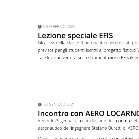
06 FEBBRAIO 2021
Lezione speciale EFIS
Gli allievi della classe III aeronautico interessat
prevista per gli studenti iscritti al progetto "Istit
Tale lezione verterà sulla strumentazione EFIS (Ele
29 GENNAIO 2021
Incontro con AERO LOCARN
Venerdì 29 gennaio, a conclusione della prima se
aeronautico dell’ingegnere Stefano Buratti di AER
Questa esperienza è già stata svolta con notevoli ris