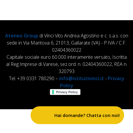
Ateneo Group
di Vinci Vito Andrea Agostino e c. s.a.s. con
sede in Via Mantova 6, 21013, Gallarate (VA) - P.IVA / C.F.
02404360022
Capitale sociale euro 60.000 interamente versato, Iscritta
al Reg.Imprese di Varese, sez.ord. n. 02404360022, REA n.
320793
Tel. +39 0331 780290 –
info@istitutivinci.it
-
Privacy
Policy
Hai domande? Chatta con noi!