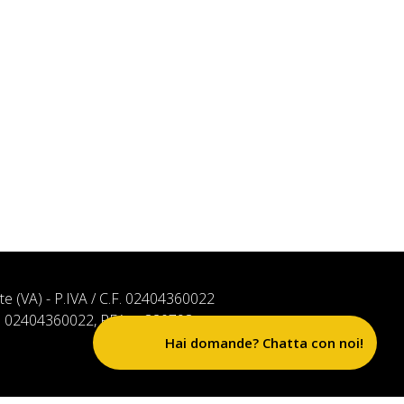
ate (VA) - P.IVA / C.F. 02404360022
. n. 02404360022, REA n. 320793
Hai domande? Chatta con noi!