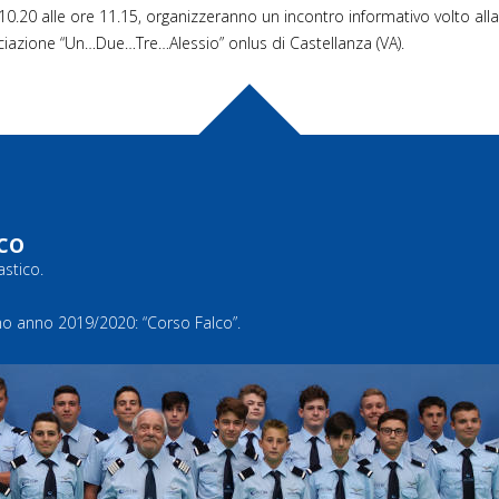
re 10.20 alle ore 11.15, organizzeranno un incontro informativo volto al
ciazione “Un…Due…Tre…Alessio” onlus di Castellanza (VA).
co
astico.
rimo anno 2019/2020: “Corso Falco”.