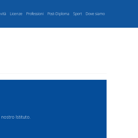
ività
Licenze
Professioni
Post-Diploma
Sport
Dove siamo
nostro Istituto.