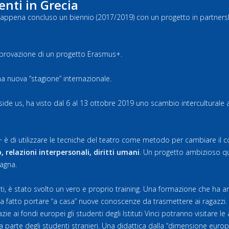
enti in Grecia
er appena concluso un biennio (2017/2019) con un progetto in partners
’approvazione di un progetto Erasmus+.
na nuova “stagione” internazionale.
side us, ha visto dal 6 al 13 ottobre 2019 uno scambio interculturale a 
 è di utilizzare le tecniche del teatro come metodo per cambiare il c
, relazioni interpersonali, diritti umani
. Un progetto ambizioso qu
pagna.
, è stato svolto un vero e proprio training. Una formazione che ha arric
 ha fatto portare “a casa” nuove conoscenze da trasmettere ai ragazzi. 
zie ai fondi europei gli studenti degli Istituti Vinci potranno visitare l
parte degli studenti stranieri. Una didattica dalla “dimensione europea