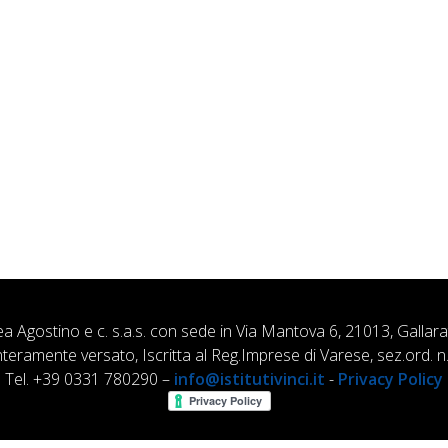
ea Agostino e c. s.a.s. con sede in Via Mantova 6, 21013, Gallar
nteramente versato, Iscritta al Reg.Imprese di Varese, sez.ord
Tel. +39 0331 780290 –
info@istitutivinci.it
-
Privacy Policy