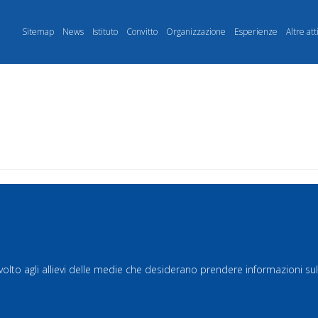
Sitemap
News
Istituto
Convitto
Organizzazione
Esperienze
Altre att
olto agli allievi delle medie che desiderano prendere informazioni sul 