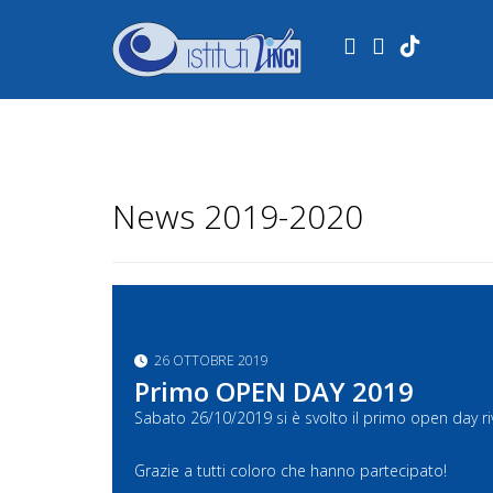
.
News 2019-2020
26 OTTOBRE 2019
Primo OPEN DAY 2019
Sabato 26/10/2019 si è svolto il primo open day riv
Grazie a tutti coloro che hanno partecipato!