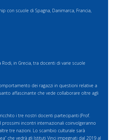
hip con scuole di Spagna, Danimarca, Francia,
Rodi, in Grecia, tra docenti di varie scuole
omportamento dei ragazzi in questioni relative a
anto affascinante che vede collaborare oltre agli
chito i tre nostri docenti partecipanti (Prof.
I prossimi incontri internazionali coinvolgeranno
e altre tre nazioni. Lo scambio culturale sarà
” che vedrà gli Istituti Vinci impegnati dal 2019 al