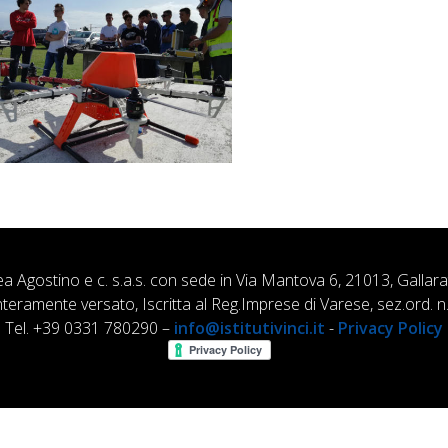
ea Agostino e c. s.a.s. con sede in Via Mantova 6, 21013, Gallar
nteramente versato, Iscritta al Reg.Imprese di Varese, sez.ord
Tel. +39 0331 780290 –
info@istitutivinci.it
-
Privacy Policy