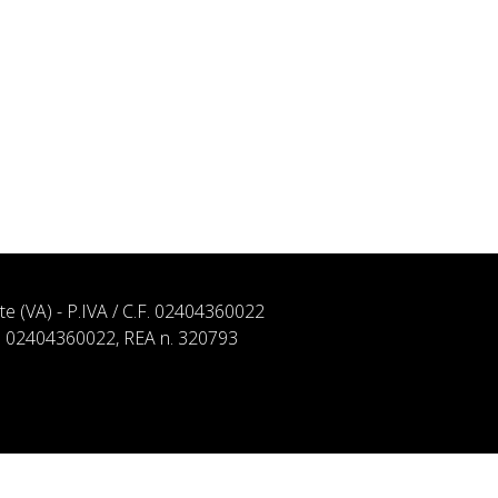
ate (VA) - P.IVA / C.F. 02404360022
. n. 02404360022, REA n. 320793