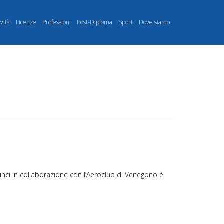
ività
Licenze
Professioni
Post-Diploma
Sport
Dove siamo
inci in collaborazione con l’Aeroclub di Venegono è