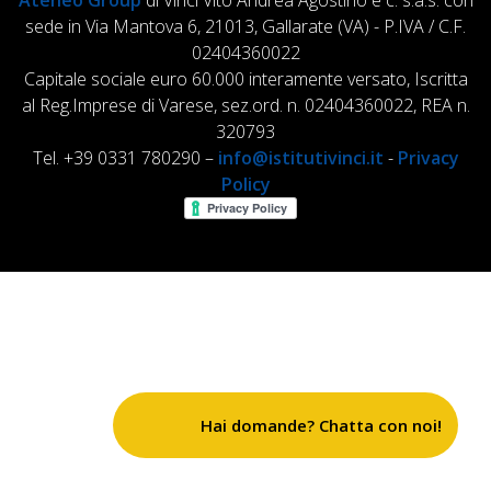
Ateneo Group
di Vinci Vito Andrea Agostino e c. s.a.s. con
sede in Via Mantova 6, 21013, Gallarate (VA) - P.IVA / C.F.
02404360022
Capitale sociale euro 60.000 interamente versato, Iscritta
al Reg.Imprese di Varese, sez.ord. n. 02404360022, REA n.
320793
Tel. +39 0331 780290 –
info@istitutivinci.it
-
Privacy
Policy
Hai domande? Chatta con noi!