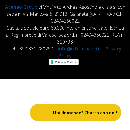
Ateneo Group
di Vinci Vito Andrea Agostino e c. s.a.s. con
sede in Via Mantova 6, 21013, Gallarate (VA) - P.IVA / C.F.
02404360022
Capitale sociale euro 60.000 interamente versato, Iscritta
al Reg.Imprese di Varese, sez.ord. n. 02404360022, REA n.
320793
Tel. +39 0331 780290 –
info@istitutivinci.it
-
Privacy
Policy
Hai domande? Chatta con noi!