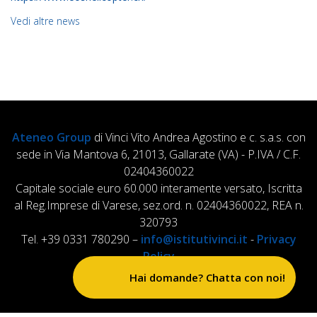
Vedi altre news
Ateneo Group
di Vinci Vito Andrea Agostino e c. s.a.s. con
sede in Via Mantova 6, 21013, Gallarate (VA) - P.IVA / C.F.
02404360022
Capitale sociale euro 60.000 interamente versato, Iscritta
al Reg.Imprese di Varese, sez.ord. n. 02404360022, REA n.
320793
Tel. +39 0331 780290 –
info@istitutivinci.it
-
Privacy
Policy
Hai domande? Chatta con noi!