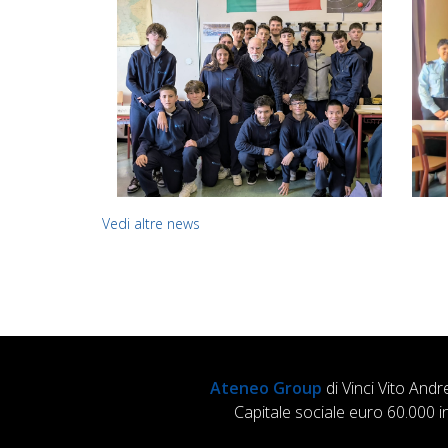
Vedi altre news
Ateneo Group
di Vinci Vito Andr
Capitale sociale euro 60.000 i