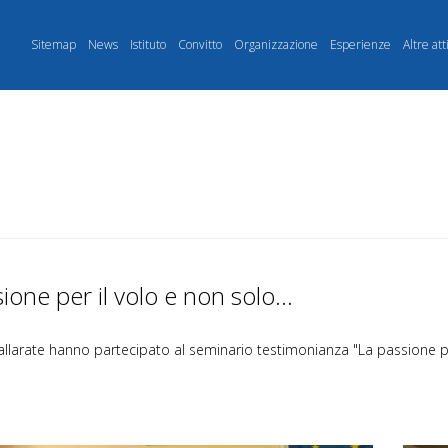
Sitemap
News
Istituto
Convitto
Organizzazione
Esperienze
Altre att
one per il volo e non solo...
 Gallarate hanno partecipato al seminario testimonianza "La passione per