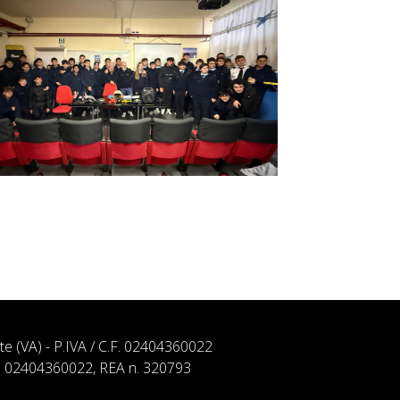
ate (VA) - P.IVA / C.F. 02404360022
. n. 02404360022, REA n. 320793