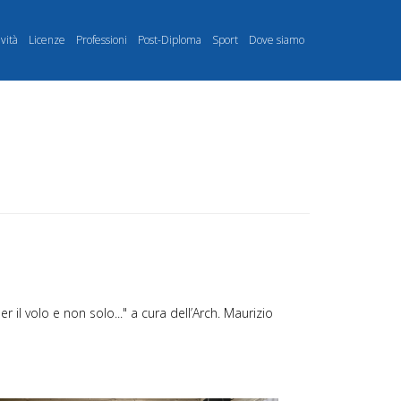
ività
Licenze
Professioni
Post-Diploma
Sport
Dove siamo
 il volo e non solo..." a cura dell’Arch. Maurizio